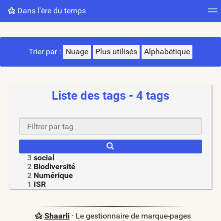
Dans l'ère du temps
Nuage de tags
Mur d'images
Quotidien
Flux RS
Trier par :
Nuage
Plus utilisés
Alphabétique
Liste des tags - 4 tags
3
social
2
Biodiversité
2
Numérique
1
ISR
Shaarli
· Le gestionnaire de marque-pages