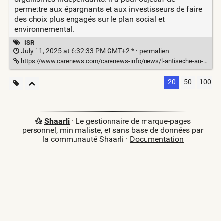
permettre aux épargnants et aux investisseurs de faire
des choix plus engagés sur le plan social et
environnemental.
ISR
July 11, 2025 at 6:32:33 PM GMT+2 * ·
permalien
https://www.carenews.com/carenews-info/news/l-antiseche-au-fait-c-est-quoi-le-label-isr
20
50
100
Shaarli
· Le gestionnaire de marque-pages
personnel, minimaliste, et sans base de données par
la communauté Shaarli ·
Documentation