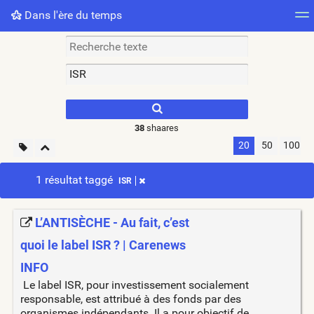
Dans l'ère du temps
Nuage de tags
Mur d'images
Quotidien
Flux RS
38
shaares
20
50
100
1 résultat taggé
ISR
L’ANTISÈCHE - Au fait, c’est
quoi le label ISR ? | Carenews
INFO
Le label ISR, pour investissement socialement
responsable, est attribué à des fonds par des
organismes indépendants. Il a pour objectif de